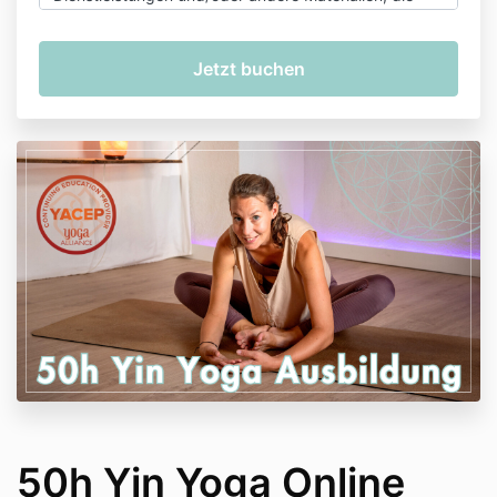
von uns oder anderen Dritten auf dieser Website zur
Verfügung gestellt werden, für Ihren persönlichen
Gebrauch und Ihre Information von LaVi Sound &
Yoga, (das „Unternehmen“) sind und Eigentum des
Unternehmens und/oder seiner Drittanbieter sind.
2. Der Kunde erklärt, dass er diese Anmeldung
freiwillig vorgenommen hat. Der Kunde übernimmt die
volle Verantwortung für seine/ihre Handlungen
während der Ausbildung/Kurse/Klassen.
3. Die Lehrer Laura Klocke und Vincent Clénet sind
von jeglichen Haftungsansprüchen freigestellt.
4. Kursgebühren für alle Online-Kurse und -
Ausbildungen sind NICHT ERSTATTUNGSFÄHIG
50h Yin Yoga Online