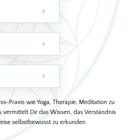
ss-Praxis wie Yoga, Therapie, Meditation zu
rs vermittelt Dir das Wissen, das Verständnis
Weise selbstbewusst zu erkunden.