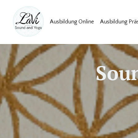
Ausbildung Online
Ausbildung Prä
Sou