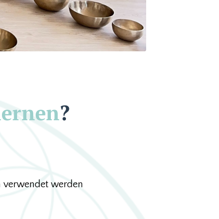
lernen
?
th verwendet werden