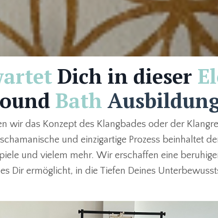
artet
Dich in dieser
El
Sound
Bath
Ausbildun
en wir das Konzept des Klangbades oder der Klangr
 schamanische und einzigartige Prozess beinhaltet de
ele und vielem mehr. Wir erschaffen eine beruhigende
es Dir ermöglicht, in die Tiefen Deines Unterbewusst