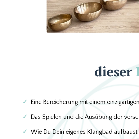
dieser
✓
Eine Bereicherung mit einem einzigartig
✓
Das Spielen und die Ausübung der vers
✓
Wie Du Dein eigenes Klangbad aufbaust 