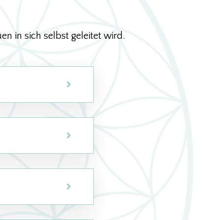
n in sich selbst geleitet wird.