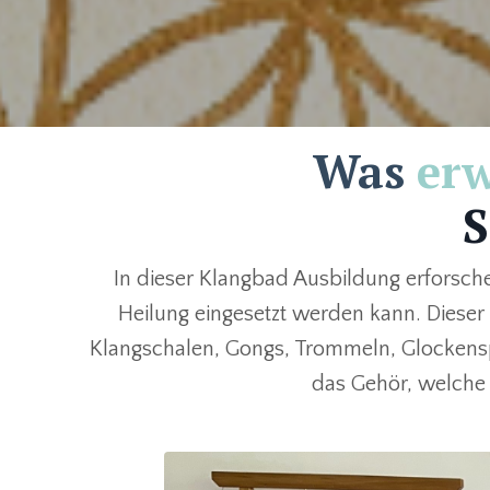
Was
erw
In dieser Klangbad Ausbildung erforsch
Heilung eingesetzt werden kann. Dieser
Klangschalen, Gongs, Trommeln, Glockenspi
das Gehör, welche 