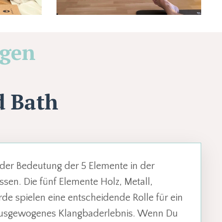
igen
d Bath
der Bedeutung der 5 Elemente in der
sen. Die fünf Elemente Holz, Metall,
de spielen eine entscheidende Rolle für ein
usgewogenes Klangbaderlebnis. Wenn Du